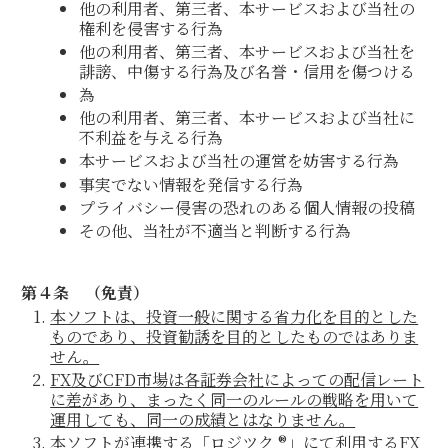
他の利用者、第三者、本サービスおよび当社の
権利を侵害する行為
他の利用者、第三者、本サービスおよび当社を
誹謗、中傷する行為及び名誉・信用を傷つける
為
他の利用者、第三者、本サービスおよび当社に
不利益を与える行為
本サービスおよび当社の運営を妨害する行為
事実でない情報を発信する行為
プライバシー侵害の恐れのある個人情報の投稿
その他、当社が不適当と判断する行為
第４条 （免責）
本
ソフト
は、投資一般に関する省力化を目的とした
ものであり、投資勧誘を目的としたものではありま
せん。
FX及びCFD市場は各証券会社によっての配信レート
に差があり、まったく同一のルールの戦略を用いて
運用しても、同一の成績とはなりません。
本ソフトが連携する「ロジツク ®」にて利用するFX