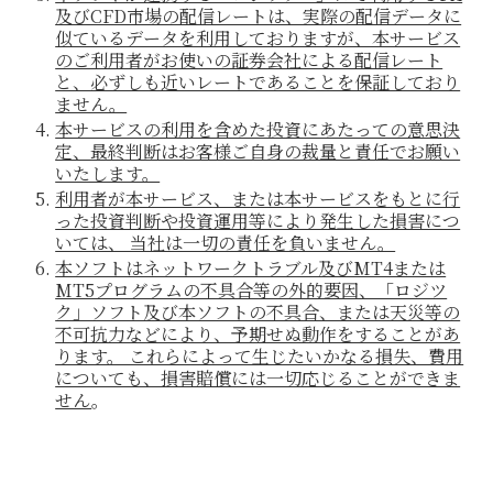
及びCFD市場の配信レートは、実際の配信データに
似ているデータを利用しておりますが、本サービス
のご利用者がお使いの証券会社による配信レート
と、必ずしも近いレートであることを保証しており
ません。
本サービスの利用を含めた投資にあたっての意思決
定、最終判断はお客様ご自身の裁量と責任でお願い
いたします。
利用者が本サービス、または本サービスをもとに行
った投資判断や投資運用等により発生した損害につ
いては、 当社は一切の責任を負いません。
本ソフトはネットワークトラブル及びMT4または
MT5プログラムの不具合等の外的要因、「ロジツ
ク」ソフト及び本ソフトの不具合、または天災等の
不可抗力などにより、予期せぬ動作をすることがあ
ります。 これらによって生じたいかなる損失、費用
についても、損害賠償には一切応じることができま
せん
。